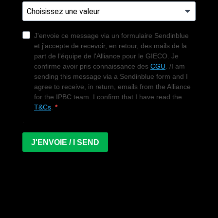
J'envoie ce message via un formulaire Sendinblue
et j'accepte de recevoir, en retour, des mails de la
part de l'équipe de l'Alliance pour le GIECO. Je
confirme avoir pris connaissance des
CGU
. /I am
sending this message via a Sendinblue form and I
agree to receive, in return, emails from the Alliance
for the IPBC team. I confirm that I have read the
T&Cs
.
.
J'ENVOIE / I SEND